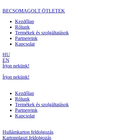
BECSOMAGOLT
ÖTLETEK
Kezdőlap
Rólunk
Termékek és szolgáltatások
Partnereink
Kapcsolat
HU
EN
Írjon nekünk!
Írjon nekünk!
Kezdőlap
Rólunk
Termékek és szolgáltatások
Partnereink
Kapcsolat
Hullámkarton feldolgozás
Kartonplaszt feldolgozás