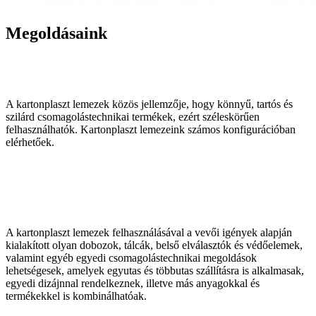
Megoldásaink
A kartonplaszt lemezek közös jellemzője, hogy könnyű, tartós és
szilárd csomagolástechnikai termékek, ezért széleskörűen
felhasználhatók. Kartonplaszt lemezeink számos konfigurációban
elérhetőek.
A kartonplaszt lemezek felhasználásával a vevői igények alapján
kialakított olyan dobozok, tálcák, belső elválasztók és védőelemek,
valamint egyéb egyedi csomagolástechnikai megoldások
lehetségesek, amelyek egyutas és többutas szállításra is alkalmasak,
egyedi dizájnnal rendelkeznek, illetve más anyagokkal és
termékekkel is kombinálhatóak.