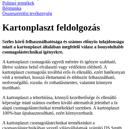
Polimer termékek
Bérmunka
Összeszerelési tevékenység
Kartonplaszt feldolgozás
Széles körű felhasználhatósága és számos előnyös tulajdonsága
miatt a kartonplaszt általában megfelelő válasz a bonyolultabb
csomagolástechnikai igényekre.
A kartonplaszt csomagolás egyedi méretre és igényre szabható,
illetve számos belső elválasztó vagy védőelem elérhető. A
kartonplaszt csomagolás továbbá erős és ellenálló, ezért hatékonyan
védi a terméket, hosszú élettartamú és többször felhasználható,
nedvességálló, rozsda- és rothadásmentes, valamint könnyen
tisztítható.
A kartonplaszt a teherbírása, könnyű kezelhetősége és ellenálló
képessége miatt számos esetben kiváló alternatívát jelenthet a fa
alapú csomagolástechnikai termékekkel szemben. A kartonplaszt
100%-ban újrahasznosítható, ezért környezetbarát.
A kartonplaszt csomagolástechnikai termékeinket a
csomagolástechnikában vezető világvállalatnak számító DS Smith